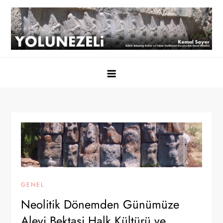
Skip
to
content
Yolunezeli
Alevi Gercegi
GENEL
Neolitik Dönemden Günümüze
Alevi Bektaşi Halk Kültürü ve