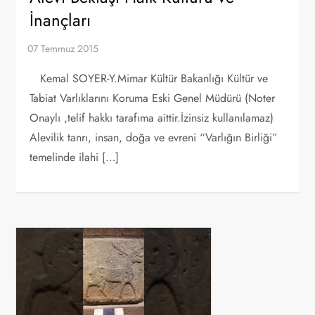
İnançları
Kemal SOYER-Y.Mimar Kültür Bakanlığı Kültür ve
Tabiat Varlıklarını Koruma Eski Genel Müdürü (Noter
Onaylı ,telif hakkı tarafıma aittir.İzinsiz kullanılamaz)
Alevilik tanrı, insan, doğa ve evreni “Varlığın Birliği”
temelinde ilahi […]