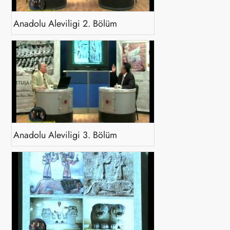
Anadolu Aleviligi 2. Bölüm
Anadolu Aleviligi 3. Bölüm