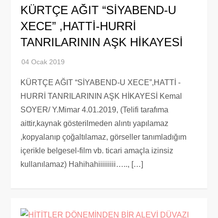
KÜRTÇE AĞIT “SİYABEND-U
XECE” ,HATTİ-HURRİ
TANRILARININ AŞK HİKAYESİ
KÜRTÇE AĞIT “SİYABEND-U XECE”,HATTİ -
HURRİ TANRILARININ AŞK HİKAYESİ Kemal
SOYER/ Y.Mimar 4.01.2019, (Telifi tarafıma
aittir,kaynak gösterilmeden alıntı yapılamaz
,kopyalanıp çoğaltılamaz, görseller tanımladığım
içerikle belgesel-film vb. ticari amaçla izinsiz
kullanılamaz) Hahihahiiiiiiiii….., […]