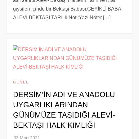
asli sahibi Alevi- Bektaşi Hititlerin Tanrı ve Kral
giysileri içinde bir Bektaşi Babası.GEYİKLİ BABA
ALEVİ-BEKTAŞİ TARİHİ Not :Yazı Noter […]
GENEL
DERSİM’İN ADI VE ANADOLU
UYGARLIKLARINDAN
GÜNÜMÜZE TAŞIDIĞI ALEVİ-
BEKTAŞİ HALK KİMLİĞİ