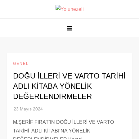
Skip
to
Yolunezeli
Alevi Gercegi
content
GENEL
DOĞU İLLERİ VE VARTO TARİHİ
ADLI KİTABA YÖNELİK
DEĞERLENDİRMELER
M.ŞERİF FIRAT’IN DOĞU İLLERİ VE VARTO
TARİHİ ADLI KİTABI’NA YÖNELİK